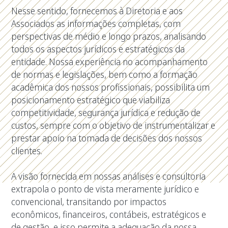
Nesse sentido, fornecemos à Diretoria e aos
Associados as informações completas, com
perspectivas de médio e longo prazos, analisando
todos os aspectos jurídicos e estratégicos da
entidade. Nossa experiência no acompanhamento
de normas e legislações, bem como a formação
acadêmica dos nossos profissionais, possibilita um
posicionamento estratégico que viabiliza
competitividade, segurança jurídica e redução de
custos, sempre com o objetivo de instrumentalizar e
prestar apoio na tomada de decisões dos nossos
clientes.
A visão fornecida em nossas análises e consultoria
extrapola o ponto de vista meramente jurídico e
convencional, transitando por impactos
econômicos, financeiros, contábeis, estratégicos e
de gestão, e isso permite a adequação da nossa